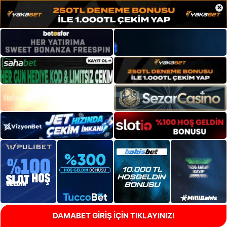
×
DAMABET GİRİŞ İÇİN TIKLAYINIZ!