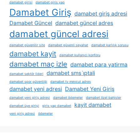
damabet girisi
damabet giris yap
Damabet Giriş
damabet giriş adresi
Damabet Güncel
damabet güncel adres
damabet güncel adresi
damabet güvenilir site
damabet güvenli seyahat
damabet karlılık sorusu
damabet kayit
damabet kullanıcı konforu
damabet maç izle
damabet para yatirma
damabet sms i̇ptali
damabet sektör lideri
damabet spor güvenliği
damabet tv mevcut adres
damabet yeni adresi
Damabet Yeni Giriş
damabet yeni giriş adresi
damabet ödemeler
damabet özel bahisler
kayit damabet
damabet üye girişi
giris yap damabet
yeni giriş adresi
ödemeler