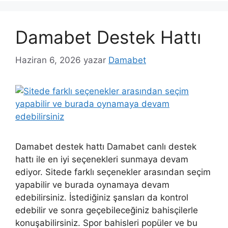
Damabet Destek Hattı
Haziran 6, 2026
yazar
Damabet
Damabet destek hattı Damabet canlı destek
hattı ile en iyi seçenekleri sunmaya devam
ediyor. Sitede farklı seçenekler arasından seçim
yapabilir ve burada oynamaya devam
edebilirsiniz. İstediğiniz şansları da kontrol
edebilir ve sonra geçebileceğiniz bahisçilerle
konuşabilirsiniz. Spor bahisleri popüler ve bu