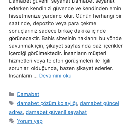
Damabet güvenli seyahat Damabet seyahat
ederken kendinizi güvende ve kendinden emin
hissetmenize yardımcı olur. Günün herhangi bir
saatinde, depozito veya para çekme
sonuçlarınız sadece birkaç dakika içinde
görünecektir. Bahis sitesinin haklarını bu yönde
savunmak için, şikayet sayfasında bazı içerikler
içerdiği görülmektedir. İnsanların müşteri
hizmetleri veya telefon görüşmeleri ile ilgili
sorunları olduğunda, bazen şikayet ederler.
İnsanların …
Devamını oku
Kategoriler
Damabet
Etiketler
damabet çözüm kolaylığı
,
damabet güncel
adres
,
damabet güvenli seyahat
Yorum yap