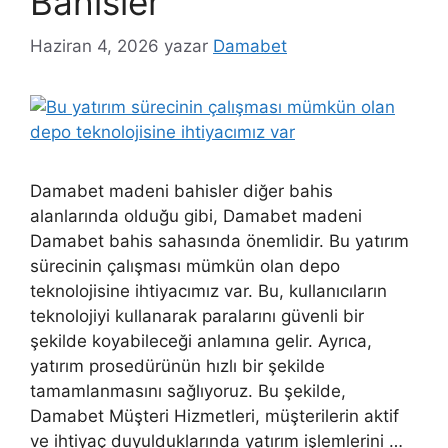
Bahisler
Haziran 4, 2026
yazar
Damabet
Damabet madeni bahisler diğer bahis
alanlarında olduğu gibi, Damabet madeni
Damabet bahis sahasında önemlidir. Bu yatırım
sürecinin çalışması mümkün olan depo
teknolojisine ihtiyacımız var. Bu, kullanıcıların
teknolojiyi kullanarak paralarını güvenli bir
şekilde koyabileceği anlamına gelir. Ayrıca,
yatırım prosedürünün hızlı bir şekilde
tamamlanmasını sağlıyoruz. Bu şekilde,
Damabet Müşteri Hizmetleri, müşterilerin aktif
ve ihtiyaç duyulduklarında yatırım işlemlerini …