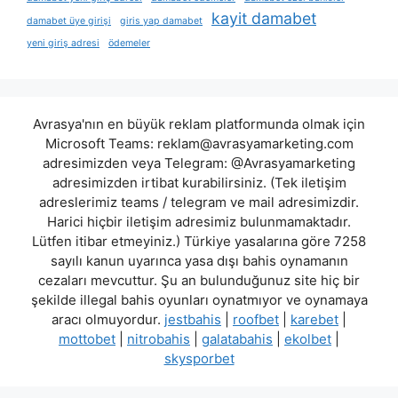
kayit damabet
damabet üye girişi
giris yap damabet
yeni giriş adresi
ödemeler
Avrasya'nın en büyük reklam platformunda olmak için
Microsoft Teams:
reklam@avrasyamarketing.com
adresimizden veya Telegram: @Avrasyamarketing
adresimizden irtibat kurabilirsiniz. (Tek iletişim
adreslerimiz teams / telegram ve mail adresimizdir.
Harici hiçbir iletişim adresimiz bulunmamaktadır.
Lütfen itibar etmeyiniz.) Türkiye yasalarına göre 7258
sayılı kanun uyarınca yasa dışı bahis oynamanın
cezaları mevcuttur. Şu an bulunduğunuz site hiç bir
şekilde illegal bahis oyunları oynatmıyor ve oynamaya
aracı olmuyordur.
jestbahis
|
roofbet
|
karebet
|
mottobet
|
nitrobahis
|
galatabahis
|
ekolbet
|
skysporbet