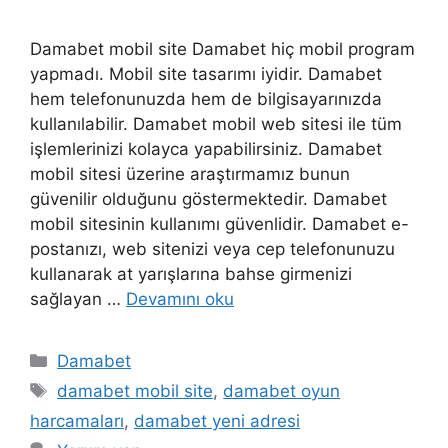
Damabet mobil site Damabet hiç mobil program
yapmadı. Mobil site tasarımı iyidir. Damabet
hem telefonunuzda hem de bilgisayarınızda
kullanılabilir. Damabet mobil web sitesi ile tüm
işlemlerinizi kolayca yapabilirsiniz. Damabet
mobil sitesi üzerine araştırmamız bunun
güvenilir olduğunu göstermektedir. Damabet
mobil sitesinin kullanımı güvenlidir. Damabet e-
postanızı, web sitenizi veya cep telefonunuzu
kullanarak at yarışlarına bahse girmenizi
sağlayan …
Devamını oku
Kategoriler
Damabet
Etiketler
damabet mobil site
,
damabet oyun
harcamaları
,
damabet yeni adresi