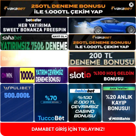
×
DAMABET GİRİŞ İÇİN TIKLAYINIZ!