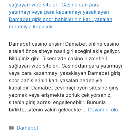
Damabet casino erişimi Damabet online casino
siteleri önce siteye nasıl girileceğini akla geliyor.
Bildiğiniz gibi, ülkemizde casino hizmetleri
sağlayan web siteleri, Casino’dan para yatırmayı
veya para kazanmayı yasaklayan Damabet giriş
spor bahislerinin karlı yasaları nedeniyle
kapalıdır. Damabet çevrimiçi oyun sitesine giriş
yapmak veya erişmekte zorluk çekiyorsanız,
sitenin giriş adresi engellenebilir. Bununla
birlikte, sitenin yakın gelecekte …
Devamını oku
Kategoriler
Damabet