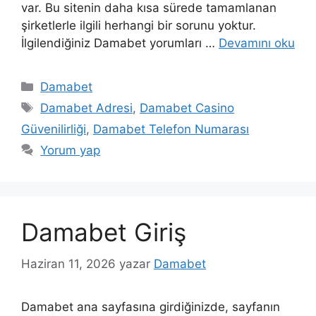
var. Bu sitenin daha kısa sürede tamamlanan
şirketlerle ilgili herhangi bir sorunu yoktur.
İlgilendiğiniz Damabet yorumları …
Devamını oku
Kategoriler
Damabet
Etiketler
Damabet Adresi
,
Damabet Casino
Güvenilirliği
,
Damabet Telefon Numarası
Yorum yap
Damabet Giriş
Haziran 11, 2026
yazar
Damabet
Damabet ana sayfasına girdiğinizde, sayfanın