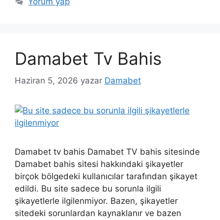
Yorum yap
Damabet Tv Bahis
Haziran 5, 2026
yazar
Damabet
Damabet tv bahis Damabet TV bahis sitesinde
Damabet bahis sitesi hakkındaki şikayetler
birçok bölgedeki kullanıcılar tarafından şikayet
edildi. Bu site sadece bu sorunla ilgili
şikayetlerle ilgilenmiyor. Bazen, şikayetler
sitedeki sorunlardan kaynaklanır ve bazen