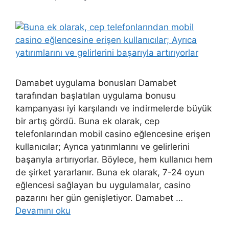
Damabet uygulama bonusları Damabet
tarafından başlatılan uygulama bonusu
kampanyası iyi karşılandı ve indirmelerde büyük
bir artış gördü. Buna ek olarak, cep
telefonlarından mobil casino eğlencesine erişen
kullanıcılar; Ayrıca yatırımlarını ve gelirlerini
başarıyla artırıyorlar. Böylece, hem kullanıcı hem
de şirket yararlanır. Buna ek olarak, 7-24 oyun
eğlencesi sağlayan bu uygulamalar, casino
pazarını her gün genişletiyor. Damabet …
Devamını oku